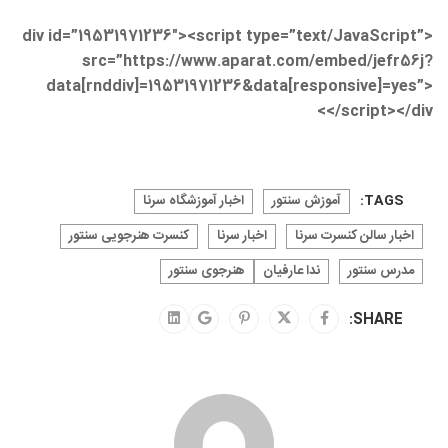
<div id=”19531971236″><script type=”text/JavaScript”
src=”https://www.aparat.com/embed/jefr56j?
data[rnddiv]=19531971236&data[responsive]=yes”>
</script></div>
TAGS:
آموزش سنتور
اخبار آموزشگاه سرنا
اخبار سالن کنسرت سرنا
اخبار سرنا
کنسرت هنرجویی سنتور
مدرس سنتور
ندا عارفیان
هنرجوی سنتور
SHARE: