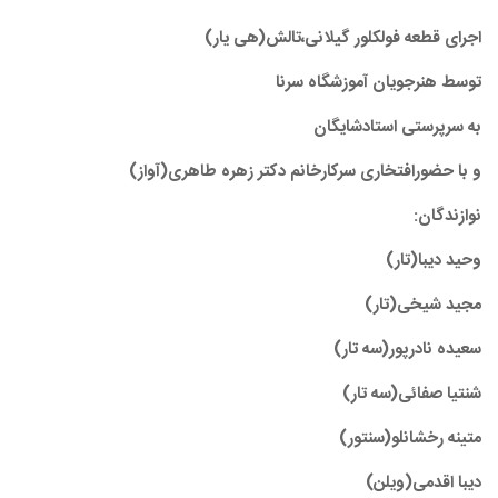
اجرای قطعه فولکلور گیلانی،تالش(هی یار)
توسط هنرجویان آموزشگاه سرنا
به سرپرستی استادشایگان
و با حضورافتخاری سرکارخانم دکتر زهره طاهری(آواز)
نوازندگان:
وحید دیبا(تار)
مجید شیخی(تار)
سعیده نادرپور(سه تار)
شنتیا صفائی(سه تار)
متینه رخشانلو(سنتور)
دیبا اقدمی(ویلن)