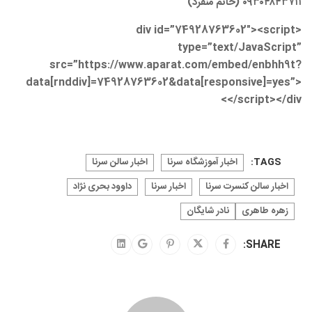
۰۹۳۰۴۸۴۳۷۱۱ (خانم منفرد)
<div id=”74928763602″><script
type=”text/JavaScript”
src=”https://www.aparat.com/embed/enbhh9t?
data[rnddiv]=74928763602&data[responsive]=yes”>
</script></div>
TAGS:
اخبار آموزشگاه سرنا
اخبار سالن سرنا
اخبار سالن کنسرت سرنا
اخبار سرنا
داوود بحری نژاد
زهره طاهری
نادر شایگان
SHARE: