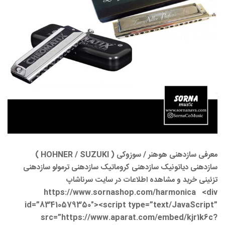
معرفی سازدهنی هوهنر / سوزوکی ( HOHNER / SUZUKI )
سازدهنی دیاتونیک سازدهنی کروماتیک سازدهنی ترمولو سازدهنی
تزئینی خرید و مشاهده اطلاعات در سایت سرناشاپ
https://www.sornashop.com/harmonica <div
id=”83410579350″><script type=”text/JavaScript”
src=”https://www.aparat.com/embed/kjr1k6c?