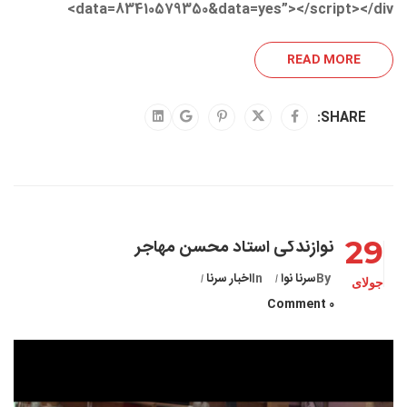
data=83410579350&data=yes”></script></div>
READ MORE
SHARE:
29
نوازندگی استاد محسن مهاجر
By
سرنا نوا
In
اخبار سرنا
جولای
0 Comment